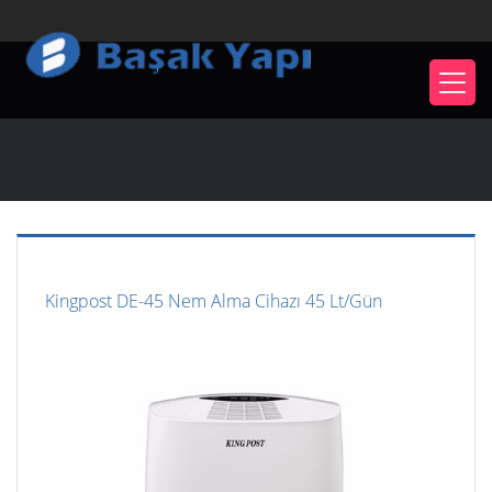
Kingpost DE-45 Nem Alma Cihazı 45 Lt/Gün