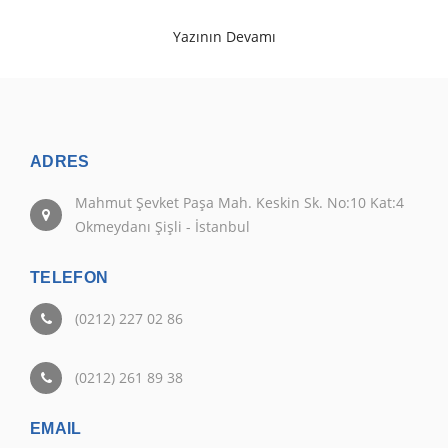
Yazının Devamı
ADRES
Mahmut Şevket Paşa Mah. Keskin Sk. No:10 Kat:4
Okmeydanı Şişli - İstanbul
TELEFON
(0212) 227 02 86
(0212) 261 89 38
EMAIL